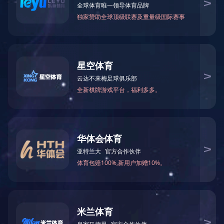
真实写照，这是我们星空·体育-星空(中国)
新联公司 庆祝国庆 莲花山中国娱乐
一站式服务官方网站 公司全体员工共同谱
城一日
登高而望远，站在伟人的脚下，新联人充
满信心。 爬莲花山，笑迎每一步。爬山是
累的，我们知道爬山迈下一个脚步时是累
2024-12-07
查看详情
的，但是我们新联人总是笑脸相迎每一个
下一步。 一气
新联美术印刷公司参展国际文博会
文博会开幕了，新联美术印刷厂继去年后
再次参展，通过这次参展，我们新联人更
专业、专注、高质量为广大客户服务。参
2024-12-07
查看详情
观我司展位 新联公司参展于6号展馆 深圳
市新联美术印
星空·体育-星空(中国)一站式服务官方
网站 公司参展香港第亚洲书刊印刷展
我们的信念：专业专注书刊印刷 我们的团
队（之一） 过硬的品质与优良的服务，使
得我们的产品畅销国内外 过硬的品质与优
2024-12-07
查看详情
良的服务，使得我们产品畅销国内外 过硬