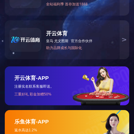
怎么选择好的深圳画册印刷公司
不能够马上拿到的产品，商家都会给客人
看画册，因为在画册上的大致模型就是实
物中的样子，所以大型的产品都会有画册
2024-12-06
查看详情
印刷……
画册印刷设计：将信息传递变成一种
享受
不能够马上拿到的产品，商家都会给客人
看画册，因为在画册上的大致模型就是实
物中的样子，所以大型的产品都会有画册
2024-12-06
查看详情
印刷……
上一页
下一页
1
2
专注印刷20年，长期服务印刷同行，有性价比才有竞争力