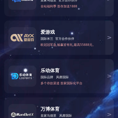
的品质与
热烈庆祝新联杯乒乓球比赛开幕
备受期待的新联杯乒乓球比赛在正式拉开
帷幕。。这场比赛不仅是一场竞技盛宴，
也是展示乒乓球运动魅力的舞台。本次新
2024-12-07
查看详情
联杯采用了双循环小组赛加淘汰赛的赛
制，保证了选手们能
星空·体育-星空(中国)一站式服务官方
网站 2天团建活动圆满结束
第一天 深圳-南澳13:00 于指定地点接人，
在专业导游陪同下一路参与游戏，带着愉
快的心情乘豪华旅游空调车前往南澳西冲
2024-12-07
查看详情
海滩（行车时间大约1。30小时）。 14
如何处理画册印刷设计的颜色？
不能够马上拿到的产品，商家都会给客人
看画册，因为在画册上的大致模型就是实
物中的样子，所以大型的产品都会有画册
2024-12-06
查看详情
印刷……